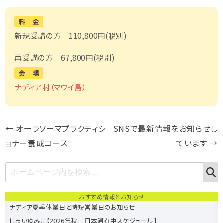
料 金
新規受講の方 110,800円(税別)
再受講の方 67,800円(税別)
会 場
ナディア村（マウイ島）
投
P
N
←
オーラソーマプラクティシ
SNSで最新情報をお知らせし
r
e
ョナー養成コース
ています
→
稿
e
x
S
ナ
v
t
S
E
e
i
p
A
ビ
R
a
おすすめ情報とお知らせ
o
o
C
ナディア夏季休業日と時短営業日のお知らせ
r
H
ゲ
u
s
しまいゆみこ【2026年秋 日本滞在中スケジュール】