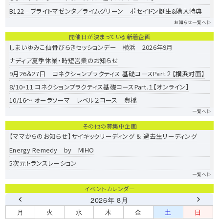
c
s
t:
ー
B122 – ブライトマゼンタ／ライムグリーン ポセイドン誕生&購入特典
h
p
お知らせ一覧へ▷
f
シ
o
開催日が決まっている新着企画
o
しまいゆみこ仙骨びらきセッションデー 横浜 2026年9月
s
ョ
r:
ナディア夏季休業・時短営業のお知らせ
t:
9月26＆27日 コネクションプラクティス 基礎コースPart.２【横浜対面】
ン
8/10・11 コネクションプラクティス基礎コースPart.１【オンライン】
10/16～ オーラソーマ レベル２コース 豊橋
一覧へ▷
その他の募集中企画
【ママからのお知らせ】サイキックリーディング ＆ 過去生リーディング
Energy Remedy by MIHO
5次元トランスレーション
一覧へ▷
イベントカレンダー
2026年 8月
月
火
水
木
金
土
日