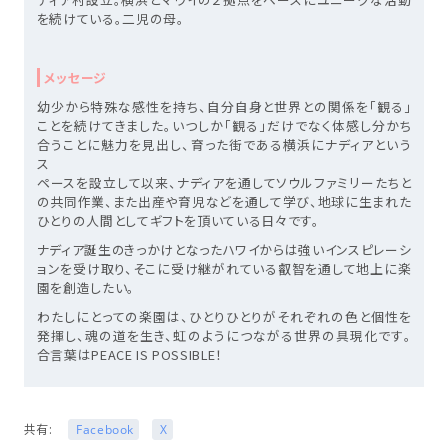
を続けている。二児の母。
メッセージ
幼少から特殊な感性を持ち、自分自身と世界との関係を「観る」
ことを続けてきました。いつしか「観る」だけでなく体感し分かち
合うことに魅力を見出し、育った街である横浜にナディアという
ス
ペースを設立して以来、ナディアを通してソウルファミリーたちと
の共同作業、また出産や育児などを通して学び、地球に生まれた
ひとりの人間としてギフトを頂いている日々です。
ナディア誕生のきっかけとなったハワイからは強いインスピレーシ
ョンを受け取り、そこに受け継がれている叡智を通して地上に楽
園を創造したい。
わたしにとっての楽園は、ひとりひとりがそれぞれの色と個性を
発揮し、魂の道を生き、虹のようにつながる世界の具現化です。
合言葉はPEACE IS POSSIBLE！
共有:
Facebook
X