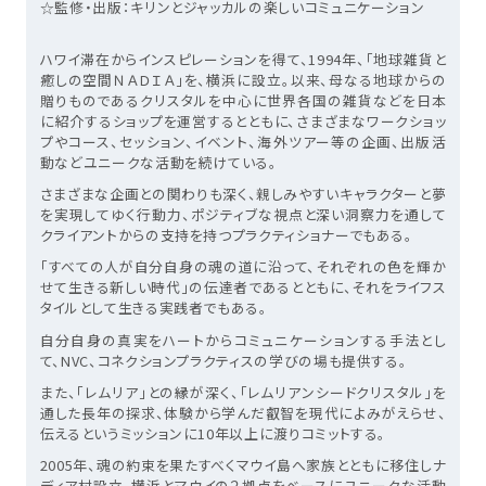
☆監修・出版：キリンとジャッカルの楽しいコミュニケーション
ハワイ滞在からインスピレーションを得て、1994年、「地球雑貨と
癒しの空間ＮＡＤＩＡ」を、横浜に設立。以来、母なる地球からの
贈りものであるクリスタルを中心に世界各国の雑貨などを日本
に紹介するショップを運営するとともに、さまざまなワークショッ
プやコース、セッション、イベント、海外ツアー等の企画、出版活
動などユニークな活動を続けている。
さまざまな企画との関わりも深く、親しみやすいキャラクターと夢
を実現してゆく行動力、ポジティブな視点と深い洞察力を通して
クライアントからの支持を持つプラクティショナーでもある。
「すべての人が自分自身の魂の道に沿って、それぞれの色を輝か
せて生きる新しい時代」の伝達者であるとともに、それをライフス
タイルとして生きる実践者でもある。
自分自身の真実をハートからコミュニケーションする手法とし
て、NVC、コネクションプラクティスの学びの場も提供する。
また、「レムリア」との縁が深く、「レムリアンシードクリスタル」を
通した長年の探求、体験から学んだ叡智を現代によみがえらせ、
伝えるというミッションに10年以上に渡りコミットする。
2005年、魂の約束を果たすべくマウイ島へ家族とともに移住しナ
ディア村設立。横浜とマウイの２拠点をベースにユニークな活動