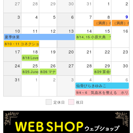
27
28
29
30
31
1
2
3
4
5
6
7
8
9
（満席）8/8 小泉マ
（満席）8/
10
11
12
13
14
15
16
夏季休業
8/14, 15 小原大典 ウォーター
8/10・11 コネクションプラクティス基礎コースPart.１【オンライン】
17
18
19
20
21
22
23
8/18 Love Infiore ジュエリーカウンセリング＆オーダー
24
25
26
27
28
29
30
8/25 Junon セッションデー（クリスタルメッセージ・オーラ
8/26 マナカード＆占星術セッション By サリカ
8/29 算命学・ネオ
31
1
2
3
4
5
6
仙骨びらきゆみこ
9/4～6 気血水を整える ホリ
定休日
祝日