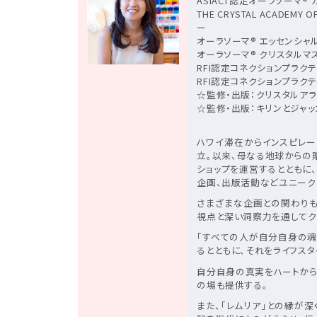
ASIACT認定オーラソーマ®
THE CRYSTAL ACADEM
ー
オーラソーマ® エッセンシャ
オーラソーマ® クリスタルマ
RFI認定コネクションプラク
RFI認定コネクションプラク
☆監修・出版：クリスタルアライカー
☆監修・出版：キリンとジャ
ハワイ滞在からインスピレー
立。以来、母なる地球からの
ショップを運営するとともに
企画、出版活動などユニーク
さまざまな企画との関わりも
視点と深い洞察力を通してク
「すべての人が自分自身の魂
るとともに、それをライフス
自分自身の真実をハートから
の場も提供する。
また、「レムリア」との縁が