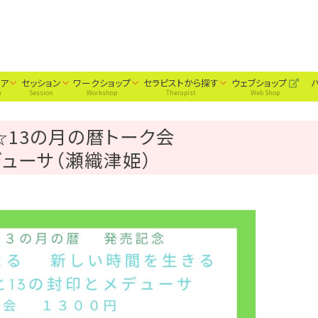
ィア
セッション
ワークショップ
セラピストから探す
ウェブショップ
a
Session
Workshop
Therapist
Web Shop
☆13の月の暦トーク会
デューサ（瀬織津姫）