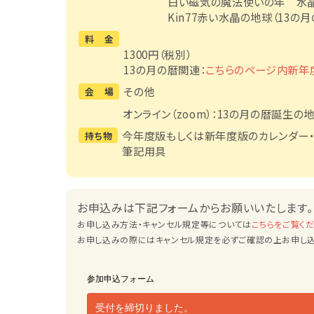
白い磁気の魔法使いの年 水晶の
Kin77赤い水晶の地球（13の月
料 金
1300円（税別）
13の月の暦関連：
こちらのページ内新年
その他
会 場
オンライン（zoom）：13の月の暦誕生の地
今年度版もしくは新年度版のカレンダー
持ち物
筆記用具
お申込みは下記フォームからお願いいたします。
お申し込み方法・キャンセル規定等については
こちらをご覧く
お申し込みの際にはキャンセル規定を必ずご確認の上お申し込