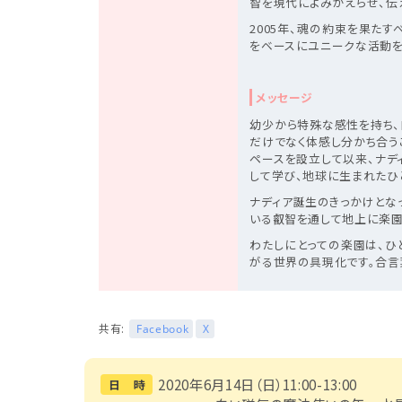
智を現代によみがえらせ、伝え
2005年、魂の約束を果た
をベースにユニークな活動を
メッセージ
幼少から特殊な感性を持ち、
だけでなく体感し分かち合う
ペースを設立して以来、ナデ
して学び、地球に生まれたひ
ナディア誕生のきっかけとな
いる叡智を通して地上に楽園
わたしにとっての楽園は、ひ
がる世界の具現化です。合言葉はPE
共有:
Facebook
X
2020年6月14日（日）11:00-13:00
日 時