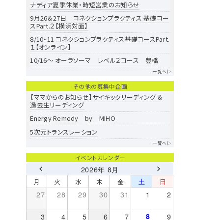
ナディア夏季休業・時短営業のお知らせ
9月26＆27日 コネクションプラクティス 基礎コー
スPart.２【横浜対面】
8/10・11 コネクションプラクティス基礎コースPart.
１【オンライン】
10/16～ オーラソーマ レベル２コース 豊橋
一覧へ▷
その他の募集中企画
【ママからのお知らせ】サイキックリーディング ＆
過去生リーディング
Energy Remedy by MIHO
5次元トランスレーション
一覧へ▷
イベントカレンダー
2026年 8月
月
火
水
木
金
土
日
27
28
29
30
31
1
2
3
4
5
6
7
8
9