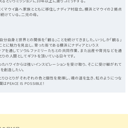
るというミッションに10年以上に渡りコミットする。
すべくマウイ島へ家族とともに移住しナディア村設立。横浜とマウイの２拠点
続けている。二児の母。
自分自身と世界との関係を「観る」ことを続けてきました。いつしか「観る」
ことに魅力を見出し、育った街である横浜にナディアというス
ィアを通してソウルファミリーたちとの共同作業、また出産や育児などを通
とりの人間としてギフトを頂いている日々です。
ったハワイからは強いインスピレーションを受け取り、そこに受け継がれて
を創造したい。
とりひとりがそれぞれの色と個性を発揮し、魂の道を生き、虹のようにつな
ACE IS POSSIBLE！