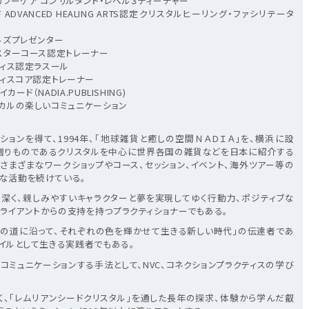
 カラーケア コンサルタント・レベル３ティーチャー
Y OF ADVANCED HEALING ARTS認定クリスタルヒーリング・ファシリテータ
ルズプレゼンター
スターコース認定トレーナー
ティス認定ラスール
ティスコア認定トレーナー
ド（NADIA.PUBLISHING)
ッカルの楽しいコミュニケーション
ションを得て、1994年、「地球雑貨と癒しの空間ＮＡＤＩＡ」を、横浜に設
贈りものであるクリスタルを中心に世界各国の雑貨などを日本に紹介する
、さまざまなワークショップやコース、セッション、イベント、海外ツアー等の
な活動を続けている。
深く、親しみやすいキャラクターと夢を実現してゆく行動力、ポジティブな
ライアントからの支持を持つプラクティショナーでもある。
の道に沿って、それぞれの色を輝かせて生きる新しい時代」の伝達者であ
タイルとして生きる実践者でもある。
コミュニケーションする手法として、NVC、コネクションプラクティスの学び
深く、「レムリアンシードクリスタル」を通した長年の探求、体験から学んだ叡