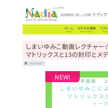
ホーム
おすすめ情報
ナデ
HOME
Recommend
Nadi
しまいゆみこ動画レクチャー
マトリックスと13の封印とメ
P
2020/06/07
o
s
NEW!
t
e
d
o
n