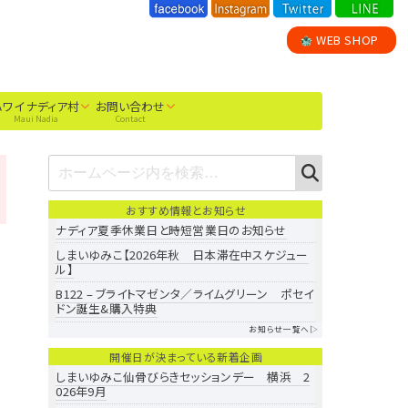
WEB SHOP
ハワイ ナディア村
お問い合わせ
Maui Nadia
Contact
S
S
E
e
A
おすすめ情報とお知らせ
R
a
C
ナディア夏季休業日と時短営業日のお知らせ
r
H
しまいゆみこ【2026年秋 日本滞在中スケジュー
ル】
c
B122 – ブライトマゼンタ／ライムグリーン ポセイ
h
ドン誕生&購入特典
f
お知らせ一覧へ▷
o
開催日が決まっている新着企画
r:
しまいゆみこ仙骨びらきセッションデー 横浜 2
026年9月