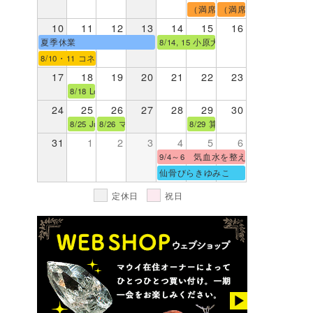
（満席）8/8 小泉マーリ 『
（満席）8/9・9/13
10
11
12
13
14
15
16
夏季休業
8/14, 15 小原大典 ウォーターセラピ
8/10・11 コネクションプラクティス基礎コースPart.１【オンライン
17
18
19
20
21
22
23
8/18 Love Infiore ジュエリーカウンセリング＆オー
24
25
26
27
28
29
30
8/25 Junon セッションデー（クリスタルメッセージ・オ
8/26 マナカード＆占星術セッション By サリカ
8/29 算命学・ネオ♦︎宇宙
31
1
2
3
4
5
6
9/4～6 気血水を整える ホリステ
仙骨びらきゆみこ
定休日
祝日